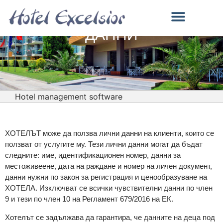
ПОЛИТИКА ЗА ЛИЧНИТЕ
ДАННИ
ALL INCLUSIVE И ЗАВЕДЕНИЯ
БАСЕЙН, МОРЕ И ЗАБАВЛЕНИЯ
Hotel management software
ХОТЕЛЪТ може да ползва лични данни на клиенти, които се
ползват от услугите му. Тези лични данни могат да бъдат
следните: име, идентификационен номер, данни за
местоживеене, дата на раждане и номер на личен документ,
данни нужни по закон за регистрация и ценообразуване на
ХОТЕЛА. Изключват се всички чувствителни данни по член
9 и тези по член 10 на Регламент 679/2016 на ЕК.
Хотелът се задължава да гарантира, че данните на деца под