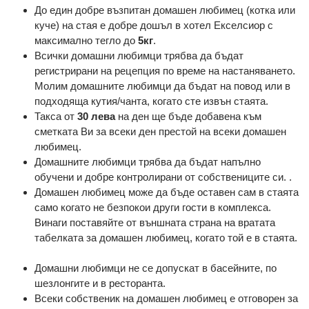
До един добре възпитан домашен любимец (котка или
куче) на стая е добре дошъл в хотел Екселсиор с
максимално тегло до
5кг
.
Всички домашни любимци трябва да бъдат
регистрирани на рецепция по време на настаняването.
Молим домашните любимци да бъдат на повод или в
подходяща кутия/чанта, когато сте извън стаята.
Такса от
30 лева
на ден ще бъде добавена към
сметката Ви за всеки ден престой на всеки домашен
любимец.
Домашните любимци трябва да бъдат напълно
обучени и добре контролирани от собствениците си. .
Домашен любимец може да бъде оставен сам в стаята
само когато не безпокои други гости в комплекса.
Винаги поставяйте от външната страна на вратата
табелката за домашен любимец, когато той е в стаята.
Домашни любимци не се допускат в басейните, по
шезлонгите и в ресторанта.
Всеки собственик на домашен любимец е отговорен за