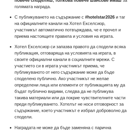
повече споделяш, толкова повече шансове имаш
за
голямата награда.
С публикуването на съдържание с
#hotelstar2026
и таг
на официалните канали на Хотел Екселсиор,
участникът автоматично потвърждава, че е прочел и
приема настоящите правила и условия на играта.
Хотел Екселсиор си запазва правото да сподели всяка
публикация, отговаряща на условията на играта, в
своите официални канали в социалните мрежи. С
участието си в играта участникът приема, че
публикуваното от него съдържание може да бъде
споделено публично. Ако участникът не желае
определени лица или елементи от публикацията му да
бъдат публично видими, следва да не публикува
такива материали или да покрие чувствителните части
преди публикуването. Хотелът не носи отговорност за
съдържание, което участникът е избрал доброволно да
сподели.
Наградата не може да бъде заменяна с парична