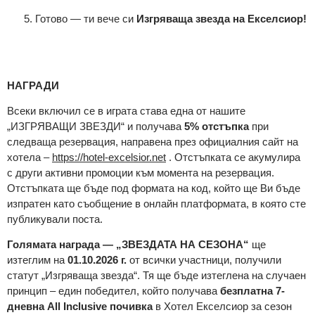
Готово — ти вече си
Изгряваща звезда на Екселсиор!
НАГРАДИ
Всеки включил се в играта става една от нашите
„ИЗГРЯВАЩИ ЗВЕЗДИ“ и получава
5% отстъпка
при
следваща резервация, направена през официалния сайт на
хотела
–
https://hotel-excelsior.net
.
Отстъпката се акумулира
с други активни промоции
към момента на резервация.
Отстъпката ще бъде под формата на код, който ще Ви бъде
изпратен като съобщение в онлайн платформата, в която сте
публикували поста.
Голямата награда —
„
ЗВЕЗДА
ТА
НА СЕЗОНА
“
ще
изтеглим на
01.10.2026 г.
от всички участници, получили
статут „Изгряваща звезда“.
Тя ще бъде
изтеглена на случаен
принцип
–
един победител, който получава
безплатна 7-
дневна All Inclusive почивка
в Хотел Екселсиор за сезон